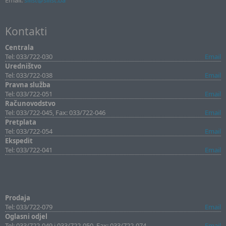
Email:
sllist@sllist.ba
Kontakti
Centrala
Tel: 033/722-030
Email
Uredništvo
Tel: 033/722-038
Email
Pravna služba
Tel: 033/722-051
Email
Računovodstvo
Tel: 033/722-045, Fax: 033/722-046
Email
Pretplata
Tel: 033/722-054
Email
Ekspedit
Tel: 033/722-041
Email
Prodaja
Tel: 033/722-079
Email
Oglasni odjel
Tel: 033/722-049 i 033/722-050, Fax: 033/722-074
Email