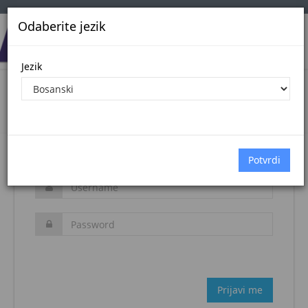
Odaberite jezik
Jezik
Login
Naslovna stranica
Prijava
Zaboravljena šifra?
Prijavi me