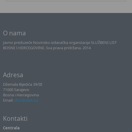
O nama
Javno preduzeće Novinsko-izdavačka organizacija SLUŽBENI LIST
BOSNE I HERCEGOVINE. Sva prava pridržana. 2014
Adresa
Džemala Bijedića 39/III
71000 Sarajevo
Bosna i Hercegovina
Email:
sllist@sllist.ba
Kontakti
Centrala