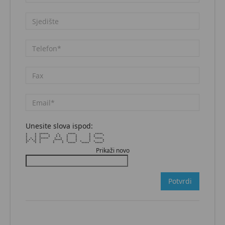
Unesite slova ispod:
* * ****** * ***** * *****
* * * * * * * * * * *
* * * * * * * * * *
* * * ****** * * * * * *****
* * * * * ***** * * * *
** ** * * * * * * * * *
* * * * * ***** ***** *****
Prikaži novo
Potvrdi