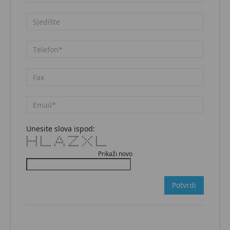
Unesite slova ispod:
* * * * ******* * * *
* * * * * * * * *
* * * * * * * * *
******* * * * * * *
* * * ***** * * * *
* * * * * * * * *
* * ******* * * ******* * * *******
Prikaži novo
Potvrdi