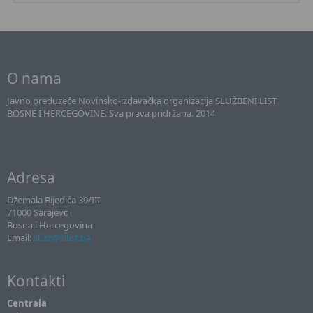
O nama
Javno preduzeće Novinsko-izdavačka organizacija SLUŽBENI LIST
BOSNE I HERCEGOVINE. Sva prava pridržana. 2014
Adresa
Džemala Bijedića 39/III
71000 Sarajevo
Bosna i Hercegovina
Email:
sllist@sllist.ba
Kontakti
Centrala