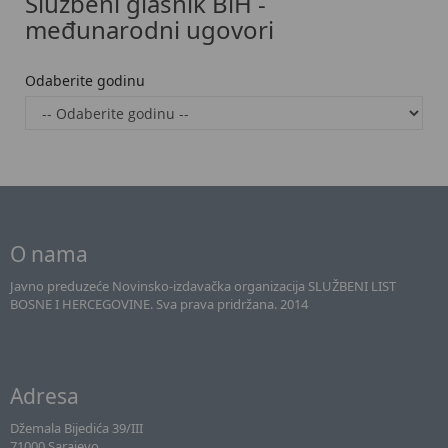
Službeni glasnik BiH -
međunarodni ugovori
Odaberite godinu
O nama
Javno preduzeće Novinsko-izdavačka organizacija SLUŽBENI LIST
BOSNE I HERCEGOVINE. Sva prava pridržana. 2014
Adresa
Džemala Bijedića 39/III
71000 Sarajevo