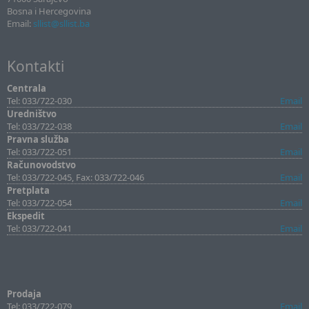
Bosna i Hercegovina
Email:
sllist@sllist.ba
Kontakti
Centrala
Tel: 033/722-030
Email
Uredništvo
Tel: 033/722-038
Email
Pravna služba
Tel: 033/722-051
Email
Računovodstvo
Tel: 033/722-045, Fax: 033/722-046
Email
Pretplata
Tel: 033/722-054
Email
Ekspedit
Tel: 033/722-041
Email
Prodaja
Tel: 033/722-079
Email