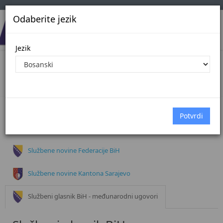
Odaberite jezik
Jezik
Dokumenti
Početna
Dokumenti
Službeni glasnik BiH
Službene novine Federacije BiH
Službene novine Kantona Sarajevo
Službeni glasnik BiH - međunarodni ugovori