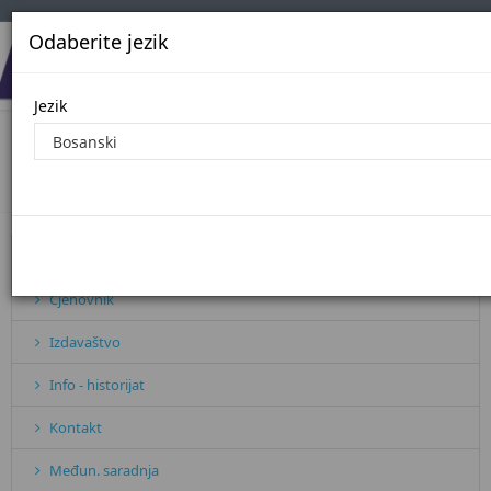
Odaberite jezik
Jezik
Javne nabavke - 2015. godina
Početna
Javne nabavke - 2015. godina
Pretplata
Cjenovnik
Izdavaštvo
Info - historijat
Kontakt
Međun. saradnja