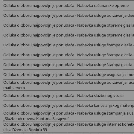
Odluka o izboru najpovoljnije ponuđača - Nabavka računarske opreme
Odluka o izboru najpovoljnije ponuđača - Nabavka usluge održavanja die
Odluka o izboru najpovoljnije ponuđača - Nabavka usluge otpreme glasila
Odluka o izboru najpovoljnije ponuđača - Nabavka usluge otpreme glasila
Odluka o izboru najpovoljnije ponuđača - Nabavka usluge štampa glasila 
Odluka o izboru najpovoljnije ponuđača - Nabavka usluge štampa glasila 
Odluka o izboru najpovoljnije ponuđača - Nabavka usluge štampa glasila 
Odluka o izboru najpovoljnije ponuđača - Nabavka usluge osiguranja imovi
Odluka o izboru najpovoljnije ponuđača - Nabavka usluge održavanja raču
mail servera
Odluka o izboru najpovoljnije ponuđača - Nabavka službenog vozila
Odluka o izboru najpovoljnije ponuđača - Nabavka kancelarijskog materij
Odluka o izboru najpovoljnije ponuđača - Nabavka usluge štampanja služb
„Službenih novina Kantona Sarajevo“
Odluka o izboru najpovoljnije ponuđača - Nabavka usluge internet konekcij
ulica Džemala Bijedića 39