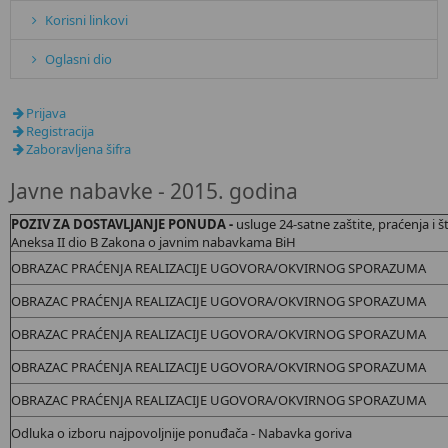
Korisni linkovi
Oglasni dio
Prijava
Registracija
Zaboravljena šifra
Javne nabavke - 2015. godina
POZIV ZA DOSTAVLJANJE PONUDA -
usluge 24-satne zaštite, praćenja i š
Aneksa II dio B Zakona o javnim nabavkama BiH
OBRAZAC PRAĆENJA REALIZACIJE UGOVORA/OKVIRNOG SPORAZUMA
OBRAZAC PRAĆENJA REALIZACIJE UGOVORA/OKVIRNOG SPORAZUMA
OBRAZAC PRAĆENJA REALIZACIJE UGOVORA/OKVIRNOG SPORAZUMA
OBRAZAC PRAĆENJA REALIZACIJE UGOVORA/OKVIRNOG SPORAZUMA
OBRAZAC PRAĆENJA REALIZACIJE UGOVORA/OKVIRNOG SPORAZUMA
Odluka o izboru najpovoljnije ponuđača - Nabavka goriva