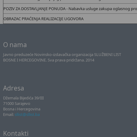
POZIV ZA DOSTAVLJANJE PONUDA - Nabavka usluge zakupa oglasnog pro
OBRAZAC PRAĆENJA REALIZACIJE UGOVORA
O nama
Javno preduzeće Novinsko-izdavačka organizacija SLUŽBENI LIST
BOSNE I HERCEGOVINE. Sva prava pridržana. 2014
Adresa
Džemala Bijedića 39/III
71000 Sarajevo
Bosna i Hercegovina
Email:
sllist@sllist.ba
Kontakti