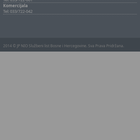
Komercijala
Tel: 033/722-042
2014 © JP NIO Službeni list Bosne i Hercegovine. Sva Prava Pridržana.