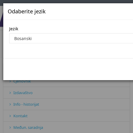
Odaberite jezik
Jezik
Javne nabavke - 2022. godina
Početna
Javne nabavke - 2022. godina
Pretplata
Cjenovnik
Izdavaštvo
Info - historijat
Kontakt
Međun. saradnja