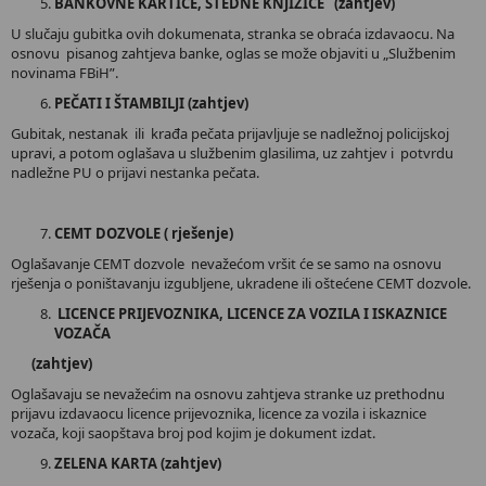
BANKOVNE KARTICE, ŠTEDNE KNJIŽICE (zahtjev)
U slučaju gubitka ovih dokumenata, stranka se obraća izdavaocu. Na
osnovu pisanog zahtjeva banke, oglas se može objaviti u „Službenim
novinama FBiH”.
PEČATI I ŠTAMBILJI (zahtjev)
Gubitak, nestanak ili krađa pečata prijavljuje se nadležnoj policijskoj
upravi, a potom oglašava u službenim glasilima, uz zahtjev i potvrdu
nadležne PU o prijavi nestanka pečata.
CEMT DOZVOLE ( rješenje)
Oglašavanje CEMT dozvole nevažećom vršit će se samo na osnovu
rješenja o poništavanju izgubljene, ukradene ili oštećene CEMT dozvole.
LICENCE PRIJEVOZNIKA, LICENCE ZA VOZILA I ISKAZNICE
VOZAČA
(zahtjev)
Oglašavaju se nevažećim na osnovu zahtjeva stranke uz prethodnu
prijavu izdavaocu licence prijevoznika, licence za vozila i iskaznice
vozača, koji saopštava broj pod kojim je dokument izdat.
ZELENA KARTA (zahtjev)