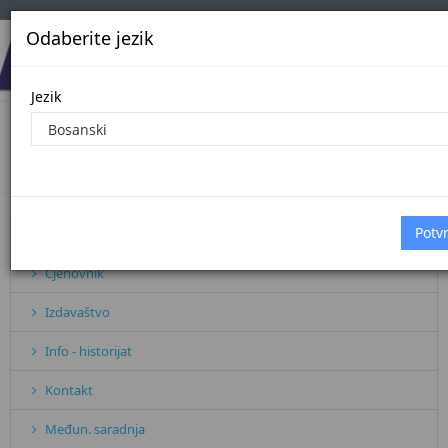
Odaberite jezik
Jezik
Oglasi
Početna
Oglasi
Pretplata
Cjenovnik
Izdavaštvo
Info - historijat
Kontakt
Međun. saradnja