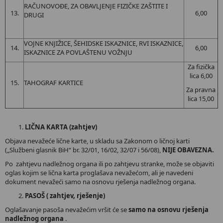
RAČUNOVOĐE, ZA OBAVLJENJE FIZIČKE ZAŠTITE I
13.
6,00
DRUGI
VOJNE KNJIŽICE, ŠEHIDSKE ISKAZNICE, RVI ISKAZNICE,
14.
6,00
ISKAZNICE ZA POVLAŠTENU VOŽNJU
Za fizička
lica 6,00
15.
TAHOGRAF KARTICE
Za pravna
lica 15,00
LIČNA KARTA (zahtjev)
Objava nevažeće lične karte, u skladu sa Zakonom o ličnoj karti
(„Službeni glasnik BiH“ br. 32/01, 16/02, 32/07 i 56/08),
NIJE OBAVEZNA.
Po zahtjevu nadležnog organa ili po zahtjevu stranke, može se objaviti
oglas kojim se lična karta proglašava nevažećom, ali je navedeni
dokument nevažeći samo na osnovu rješenja nadležnog organa.
PASOŠ ( zahtjev, rješenje)
Oglašavanje pasoša nevažećim vršit će se
samo na osnovu rješenja
nadležnog organa
.