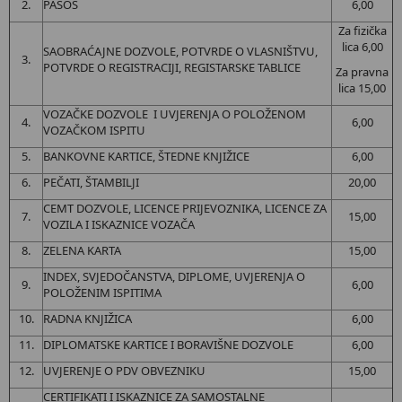
2.
PASOŠ
6,00
Za fizička
lica 6,00
SAOBRAĆAJNE DOZVOLE, POTVRDE O VLASNIŠTVU,
3.
POTVRDE O REGISTRACIJI, REGISTARSKE TABLICE
Za pravna
lica 15,00
VOZAČKE DOZVOLE I UVJERENJA O POLOŽENOM
4.
6,00
VOZAČKOM ISPITU
5.
BANKOVNE KARTICE, ŠTEDNE KNJIŽICE
6,00
6.
PEČATI, ŠTAMBILJI
20,00
CEMT DOZVOLE, LICENCE PRIJEVOZNIKA, LICENCE ZA
7.
15,00
VOZILA I ISKAZNICE VOZAČA
8.
ZELENA KARTA
15,00
INDEX, SVJEDOČANSTVA, DIPLOME, UVJERENJA O
9.
6,00
POLOŽENIM ISPITIMA
10.
RADNA KNJIŽICA
6,00
11.
DIPLOMATSKE KARTICE I BORAVIŠNE DOZVOLE
6,00
12.
UVJERENJE O PDV OBVEZNIKU
15,00
CERTIFIKATI I ISKAZNICE ZA SAMOSTALNE