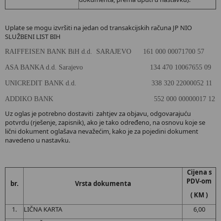
Uplate se mogu izvršiti na jedan od transakcijskih računa JP NIO
SLUŽBENI LIST BIH
RAIFFEISEN BANK BiH d.d. SARAJEVO 161 000 00071700 57
ASA BANKA d.d. Sarajevo 134 470 10067655 09
UNICREDIT BANK d.d. 338 320 22000052 11
ADDIKO BANK 552 000 00000017 12
Uz oglas je potrebno dostaviti zahtjev za objavu, odgovarajuću
potvrdu (rješenje, zapisnik), ako je tako određeno, na osnovu koje se
lični dokument oglašava nevažećim, kako je za pojedini dokument
navedeno u nastavku.
Cijena s
PDV-om
br.
Vrsta dokumenta
( KM )
1.
LIČNA KARTA
6,00