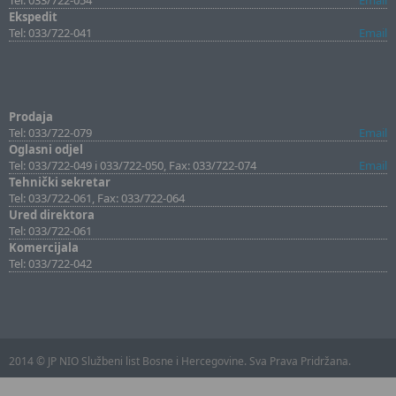
Tel: 033/722-054
Email
Ekspedit
Tel: 033/722-041
Email
Prodaja
Tel: 033/722-079
Email
Oglasni odjel
Tel: 033/722-049 i 033/722-050, Fax: 033/722-074
Email
Tehnički sekretar
Tel: 033/722-061, Fax: 033/722-064
Ured direktora
Tel: 033/722-061
Komercijala
Tel: 033/722-042
2014 © JP NIO Službeni list Bosne i Hercegovine. Sva Prava Pridržana.