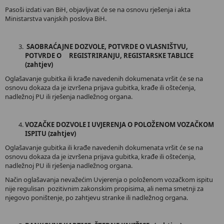
Pasoši izdati van BiH, objavljivat će se na osnovu rješenja i akta
Ministarstva vanjskih poslova BiH.
SAOBRAĆAJNE DOZVOLE, POTVRDE O VLASNIŠTVU,
POTVRDE O REGISTRIRANJU, REGISTARSKE TABLICE
(zahtjev)
Oglašavanje gubitka ili krađe navedenih dokumenata vršit će se na
osnovu dokaza da je izvršena prijava gubitka, krađe ili oštećenja,
nadležnoj PU ili rješenja nadležnog organa.
VOZAČKE DOZVOLE I UVJERENJA O POLOŽENOM VOZAČKOM
ISPITU (zahtjev)
Oglašavanje gubitka ili krađe navedenih dokumenata vršit će se na
osnovu dokaza da je izvršena prijava gubitka, krađe ili oštećenja,
nadležnoj PU ili rješenja nadležnog organa.
Način oglašavanja nevažećim Uvjerenja o položenom vozačkom ispitu
nije regulisan pozitivnim zakonskim propisima, ali nema smetnji za
njegovo poništenje, po zahtjevu stranke ili nadležnog organa.