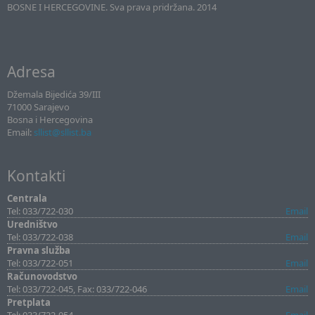
BOSNE I HERCEGOVINE. Sva prava pridržana. 2014
Adresa
Džemala Bijedića 39/III
71000 Sarajevo
Bosna i Hercegovina
Email:
sllist@sllist.ba
Kontakti
Centrala
Tel: 033/722-030
Email
Uredništvo
Tel: 033/722-038
Email
Pravna služba
Tel: 033/722-051
Email
Računovodstvo
Tel: 033/722-045, Fax: 033/722-046
Email
Pretplata