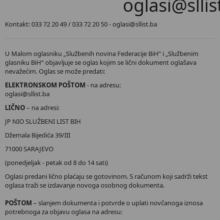
oglasi@sllis
Kontakt: 033 72 20 49 / 033 72 20 50 - oglasi@sllist.ba
U Malom oglasniku „Službenih novina Federacije BiH“ i „Službenim
glasniku BiH“ objavljuje se oglas kojim se lični dokument oglašava
nevažećim. Oglas se može predati:
ELEKTRONSKOM POŠTOM
- na adresu:
oglasi@sllist.ba
LIČNO
– na adresi:
JP NIO SLUŽBENI LIST BIH
Džemala Bijedića 39/III
71000 SARAJEVO
(ponedjeljak - petak od 8 do 14 sati)
Oglasi predani lično plaćaju se gotovinom. S računom koji sadrži tekst
oglasa traži se izdavanje novoga osobnog dokumenta.
POŠTOM
– slanjem dokumenta i potvrde o uplati novčanoga iznosa
potrebnoga za objavu oglasa na adresu: