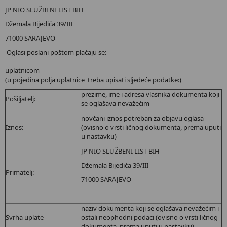
JP NIO SLUŽBENI LIST BIH
Džemala Bijedića 39/III
71000 SARAJEVO
Oglasi poslani poštom plaćaju se:
uplatnicom
(u pojedina polja uplatnice treba upisati sljedeće podatke:)
prezime, ime i adresa vlasnika dokumenta koji
Pošiljatelj:
se oglašava nevažećim
novčani iznos potreban za objavu oglasa
Iznos:
(ovisno o vrsti ličnog dokumenta, prema uputi
u nastavku)
JP NIO SLUŽBENI LIST BIH
Džemala Bijedića 39/III
Primatelj:
71000 SARAJEVO
naziv dokumenta koji se oglašava nevažećim i
Svrha uplate
ostali neophodni podaci (ovisno o vrsti ličnog
dokumenta, prema uputi u nastavku).