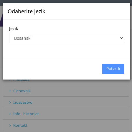
Odaberite jezik
Jezik
PLAN JAVNIH NABAVKI ZA 2026.
GODINU
Početna
Sve vijesti
PLAN JAVNIH NABAVKI ZA 2026. G...
Pretplata
Cjenovnik
Izdavaštvo
Info - historijat
Kontakt