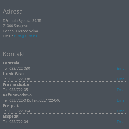
Adresa
Džemala Bijedića 39/III
71000 Sarajevo
Bosna i Hercegovina
Email:
sllist@sllist.ba
Kontakti
Centrala
Tel: 033/722-030
Email
Uredništvo
Tel: 033/722-038
Email
Pravna služba
Tel: 033/722-051
Email
Računovodstvo
Tel: 033/722-045, Fax: 033/722-046
Email
Pretplata
Tel: 033/722-054
Email
Ekspedit
Tel: 033/722-041
Email