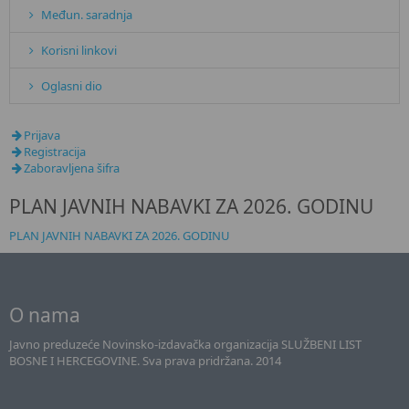
Međun. saradnja
Korisni linkovi
Oglasni dio
Prijava
Registracija
Zaboravljena šifra
PLAN JAVNIH NABAVKI ZA 2026. GODINU
PLAN JAVNIH NABAVKI ZA 2026. GODINU
O nama
Javno preduzeće Novinsko-izdavačka organizacija SLUŽBENI LIST
BOSNE I HERCEGOVINE. Sva prava pridržana. 2014