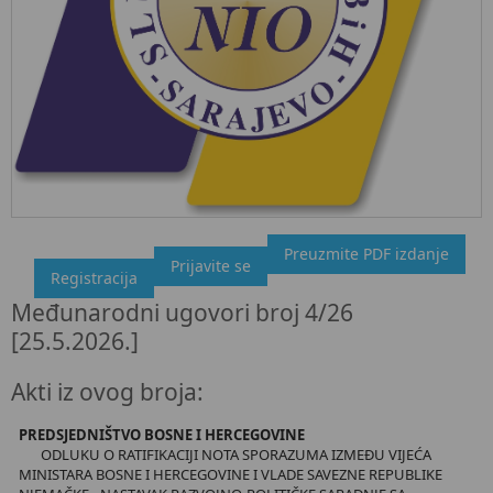
Preuzmite PDF izdanje
"Službeni glasnik BiH", broj 4/26 25.5.2026.
Prijavite se
Registracija
Ovdje možete preuzeti dokument, kao i obaviti kratki uvid u
Međunarodni ugovori broj 4/26
sadržaj dokumenta.
[25.5.2026.]
Akti iz ovog broja:
PREDSJEDNIŠTVO BOSNE I HERCEGOVINE
ODLUKU O RATIFIKACIJI NOTA SPORAZUMA IZMEĐU VIJEĆA
MINISTARA BOSNE I HERCEGOVINE I VLADE SAVEZNE REPUBLIKE