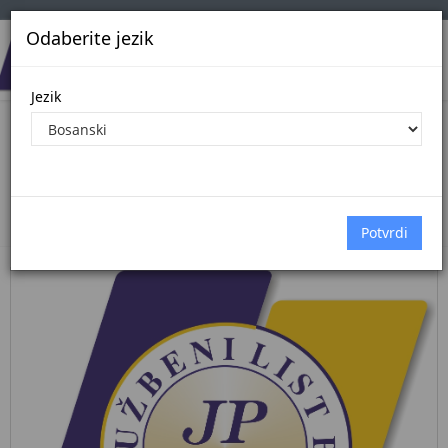
Odaberite jezik
Jezik
Pregled Dokumenata| Broj 4/26
25.5.2026.
Početna
Dokumenti
međunarodni ugovori
Dokumenti pregled