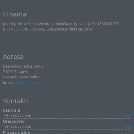
O nama
Javno preduzeće Novinsko-izdavačka organizacija SLUŽBENI LIST
BOSNE I HERCEGOVINE. Sva prava pridržana. 2014
Adresa
Džemala Bijedića 39/III
71000 Sarajevo
Bosna i Hercegovina
Email:
sllist@sllist.ba
Kontakti
Centrala
Tel: 033/722-030
Email
Uredništvo
Tel: 033/722-038
Email
Pravna služba