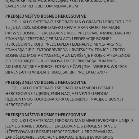
NJEMAČKE - NASTAVAK RAZVOJNO-POLITIČKE SARADNJE SA
SAVEZNOM REPUBLIKOM NJEMAČKOM
PREDSJEDNIŠTVO BOSNE I HERCEGOVINE
ODLUKU O RATIFIKACIJI SPORAZUMA O GRANTU I PROJEKTU OD
15. JULA 2025. GODINE IZMEĐU KFW-A, FRANKFURT NA MAJNI
("KFW") I BOSNE I HERCEGOVINE KOJU PREDSTAVLJA MINISTARSTVO
FINANSIJA I TREZORA ("PRIMALAC") I FEDERACIJE BOSNE I
HERCEGOVINE KOJU PREDSTAVLJA FEDERALNO MINISTARSTVO
FINANSIJA I JP ELEKTROPRIVREDA HRVATSKE ZAJEDNICE HERCEG
BOSNE D.D. MOSTAR ("AGENCIJA ZA IZVRŠENJE PROJEKTA") ZA IZNOS
OD 2.950.000,00 EUR - OBNOVA I MODERNIZACIJA PUMPNO-
AKUMULACIJSKE HIDROELEKTRANE ČAPLJINA - WBIF BR. WB-IG08-
BIH-ENE-01 KFW IDENTIFIKACIJSKI BR. PROJEKTA: 57077
PREDSJEDNIŠTVO BOSNE I HERCEGOVINE
ODLUKU O RATIFIKACIJI SPORAZUMA IZMEĐU BOSNE I
HERCEGOVINE I UJEDINJENIH NACIJA U VEZI S UREDOM
REZIDENTNOG KOORDINATORA UJEDINJENIH NACIJA U BOSNI I
HERCEGOVINI
PREDSJEDNIŠTVO BOSNE I HERCEGOVINE
ODLUKU O RATIFIKACIJI SPORAZUMA IZMEĐU EVROPSKE UNIJE, S
JEDNE STRANE I BOSNE I HERCEGOVINE, S DRUGE STRANE O
UČESTVOVANJU BOSNE I HERCEGOVINE U PROGRAMU ZA
ZAPOŠLJAVANJE I SOCIJALNE INOVACIJE (EaSI) EVROPSKOG