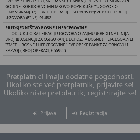
EVROPSKE INVESTICIJSKE BANKE ("BANKA") OD 28. DECEMBRA 2020.
GODINE, KORIDOR VC MEDAKOVO-POPRIKUŠE ("UGOVOR O
FINANSIRANJU") – BROJ OPERACIJE (SERAPIS Nº): 2019-0751; BROJ
UGOVORA (FI Nº): 91.682
PREDSJEDNIŠTVO BOSNE I HERCEGOVINE
ODLUKU O RATIFIKACIJI UGOVORA O ZAJMU (KREDITNA LINIJA
BROJ III AGENCIJI ZA OSIGURANJE DEPOZITA BOSNE I HERCEGOVINE)
IZMEĐU BOSNE I HERCEGOVINE I EVROPSKE BANKE ZA OBNOVU I
RAZVOJ ( BROJ OPERACIJE 55992)
Pretplatnici imaju dodatne pogodnosti.
Ukoliko ste već pretplatnik, prijavite se!
Ukoliko niste pretplatnik, registrirajte se!
Prijava
Registracija